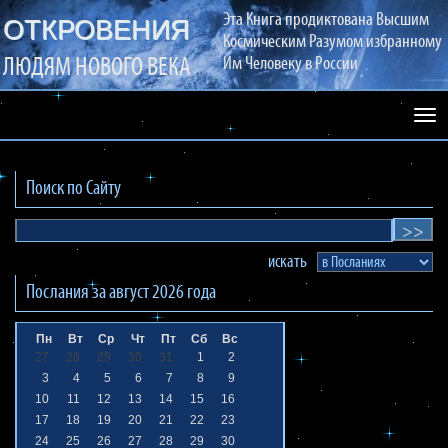
Эта Книга продиктована Высшим
ОТКРОВЕНИЯ
Космическим Разумом избранному
ЛЮДЯМ НОВОГО ВЕКА
Им Человеку в России
Раз
сай
Поиск по Сайту
искать
Послания за
август 2026
года
Пн
Вт
Ср
Чт
Пт
Сб
Вс
27
28
29
30
31
1
2
3
4
5
6
7
8
9
10
11
12
13
14
15
16
17
18
19
20
21
22
23
24
25
26
27
28
29
30